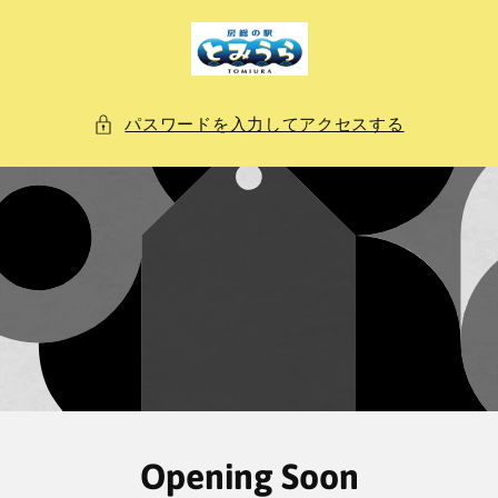
ン
ツ
に
進
む
パスワードを入力してアクセスする
Opening Soon