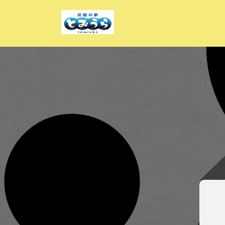
ン
ツ
に
進
む