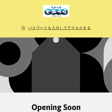
ン
ツ
に
進
む
パスワードを入力してアクセスする
Opening Soon