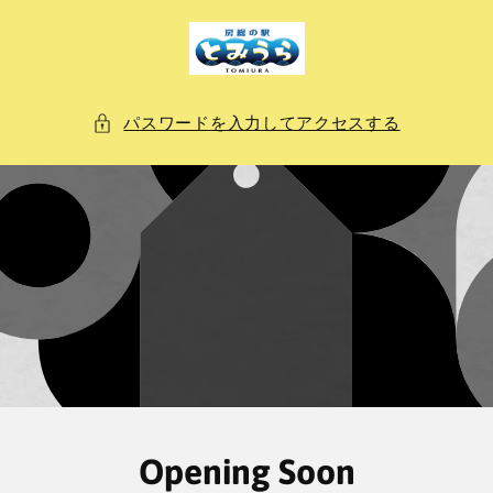
ン
ツ
に
進
む
パスワードを入力してアクセスする
Opening Soon