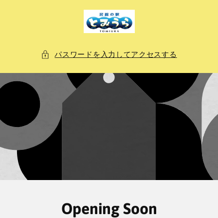
ン
ツ
に
進
む
パスワードを入力してアクセスする
Opening Soon