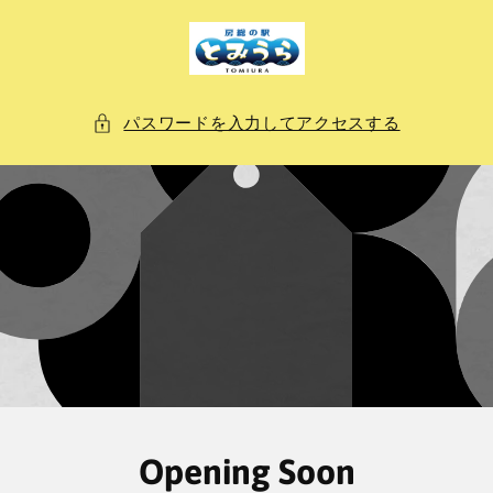
ン
ツ
に
進
む
パスワードを入力してアクセスする
Opening Soon