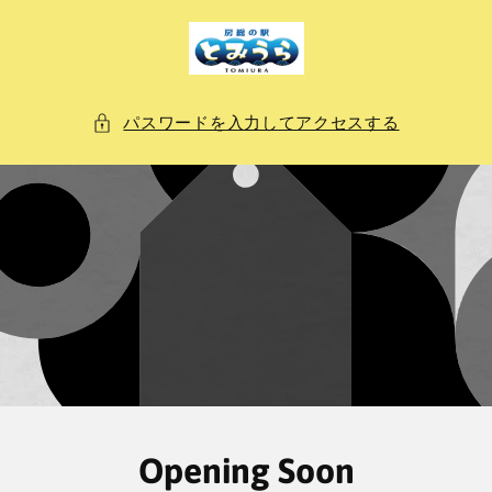
ン
ツ
に
進
む
パスワードを入力してアクセスする
Opening Soon